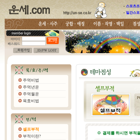
스포츠조선
일간스포
주역비법
주역년운
주역월운
육효비법
셀프부적
결제를 하시면 부적을
부적이란?