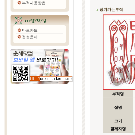
부적사용방법
장가가는부적
타로카드
점성운세
부적명
설명
크기
결제자명